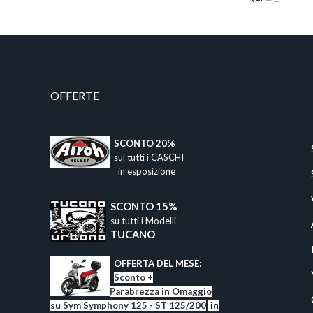
OFFERTE
​
SCONTO 20%
sui tutti i CASCHI
in esposizione
SCONTO 15%​
su tutti i Modelli
TUCANO
​
OFFERTA DEL MESE
:
Sconto +
Parabrezza in Omaggio
su Sym Symphony 125 - ST 125/200
in