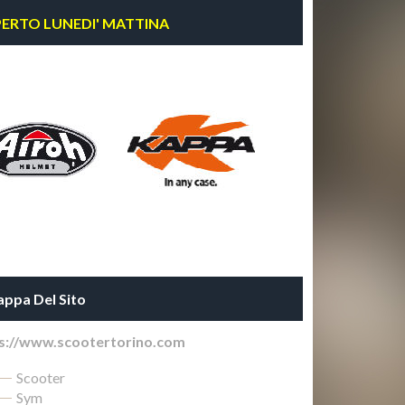
ERTO LUNEDI' MATTINA
ppa Del Sito
s://www.scootertorino.com
Scooter
Sym