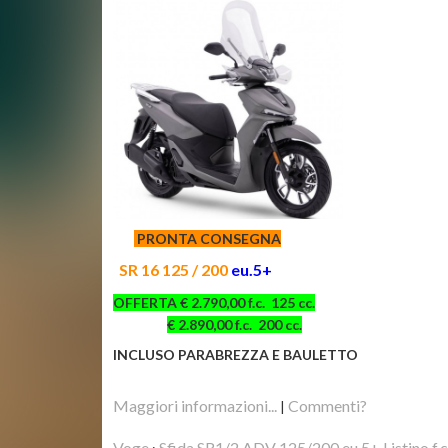
PRONTA CONSEGNA
SR 16 125 / 200
eu.5+
OFFERTA € 2.790,00 f.c. 125 cc.
€ 2.890,00 f.c. 200 cc.
INCLUSO PARABREZZA E BAULETTO
Maggiori informazioni...
Commenti?
|
Voge
Sfida SR1/2 ADV 125/200 eu.5+ Listino f.c