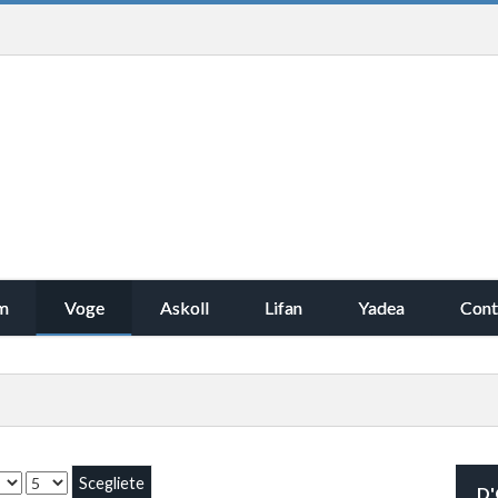
m
Voge
Askoll
Lifan
Yadea
Cont
D