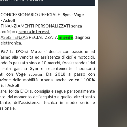
CONCESSIONARIO UFFICIALE
Sym - Voge
-
Askoll
FINANZIAMENTI PERSONALIZZATI senza
anticipo e
senza interessi
ASSISTENZA
SPECIALIZZATA
in sede
, diagnosi
elettronica.
1957 la D'Orsi Moto
si dedica con passione ed
iasmo alla vendita ed assistenza di cicli e motocicli,
ando in passato sino a 10 marchi, focalizzandosi dal
 sulla gamma
Sym
e recentemente importanti
tati con
Voge
scooter
. Dal 2018 al passo con
luzione delle mobilità urbana, anche
veicoli 100%
rici Askoll
tolare, Iorda D’Orsi, consiglia e segue personalmente
iente: dal momento dell'acquisto a quello, altrettanto
tante, dell'assistenza tecnica in modo serio e
ssionale.