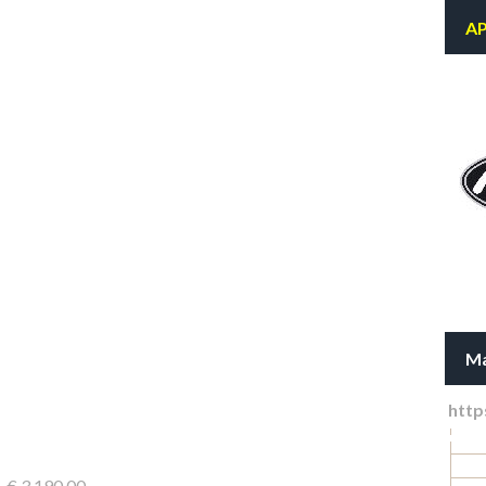
AP
Ma
http
. € 3.190,00