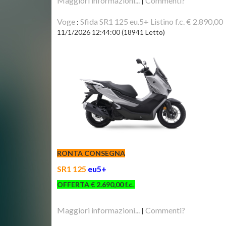
Maggiori informazioni...
Commenti?
|
Voge
Sfida SR1 125 eu.5+ Listino f.c. € 2.890,00
:
11/1/2026 12:44:00
(
18941 Letto
)
RONTA CONSEGNA
SR1 125
eu5+
OFFERTA € 2.690,00 f.c.
Maggiori informazioni...
Commenti?
|