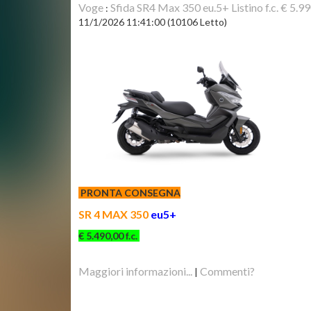
Voge
Sfida SR4 Max 350 eu.5+ Listino f.c. € 5.9
:
11/1/2026 11:41:00
(
10106 Letto
)
PRONTA CONSEGNA
SR 4 MAX
350
eu5+
€ 5.490,00 f.c.
Maggiori informazioni...
Commenti?
|