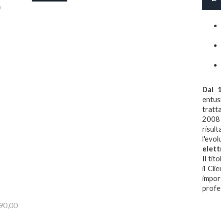
0
Dal 
entus
tratt
2008
risul
l'evo
elett
Il ti
il Cl
impor
profe
990,00