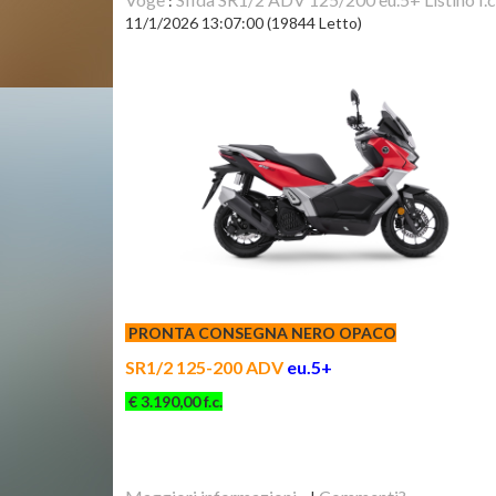
:
11/1/2026 13:07:00
(
19844 Letto
)
PRONTA CONSEGNA NERO OPACO
SR1/2 125-200 ADV
eu.5+
€ 3.190,00 f.c.