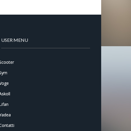
USER MENU
Scooter
Sym
Voge
Askoll
Lifan
Yadea
Contatti