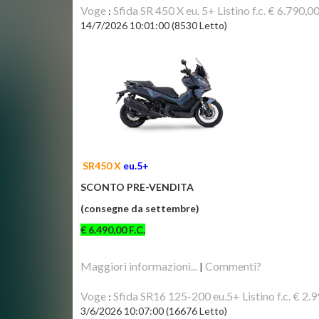
Voge
Sfida SR 450 X eu. 5+ Listino f.c. € 6.790,0
:
14/7/2026 10:01:00
(
8530 Letto
)
SR450 X
eu.5+
SCONTO PRE-VENDITA
(consegne da settembre)
€ 6.490,00 F.C.
Maggiori informazioni...
Commenti?
|
Voge
Sfida SR16 125-200 eu.5+ Listino f.c. € 2.
:
3/6/2026 10:07:00
(
16676 Letto
)